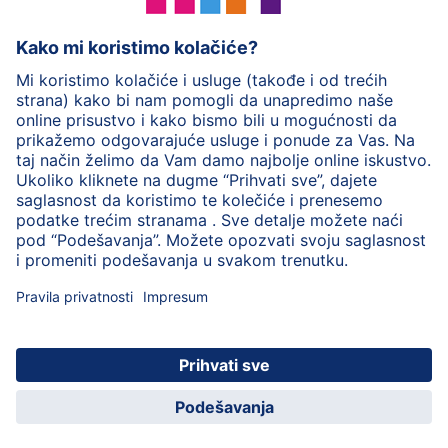
HiPP mlečna hrana
HiPP hrana za bebe
HiPP Deca
HiPP nega
HiPP trudnoća
Zaštita privatnosti
Uslovi korišćenja
Impresum
O HiPP
Kontakt
Siguran prenos podataka putem šifrovanja
© 2026 HiPP
HiPP Kinder App