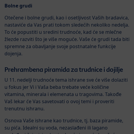
Bolne grudi
Otečene i bolne grudi, kao i osetljivost Vaših bradavica,
nastaviće da Vas prati tokom sledećih nekoliko nedelja.
To će popustiti u sredini trudnoće, kad će se mlečne
žlezde razviti što je više moguće. Vaše će grudi tada biti
spremne za obavljanje svoje postnatalne funkcije
dojenja.
Prehrambena piramida za trudnice i dojilje
U 11. nedelji trudnoće tema ishrane sve će više dolaziti
u fokus jer Vi i Vaša beba trebate veće količine
vitamina, minerala i elemenata u tragovima. Takođe
Vaš lekar će Vas savetovati o ovoj temi i proveriti
trenutnu ishranu.
Osnova Vaše ishrane kao trudnice, tj. baza piramide,
su pića. Idealni su voda, nezaslađeni ili lagano