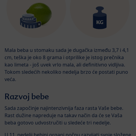
Mala beba u stomaku sada je dugačka između 3,7 i 4,1
cm, teška je oko 8 grama i otprilike je istog prečnika
kao limeta - još uvek vrlo mala, ali definitivno vidljiva.
Tokom sledećih nekoliko nedelja brzo će postati puno
veća.
Razvoj bebe
Sada započinje najintenzivnija faza rasta Vaše bebe.
Rast dužine napreduje na takav način da će se Vaša
beba gotovo udvostručiti u sledeće tri nedelje.
U 11. nedelji bebini organi počnu razvijati svoje složene