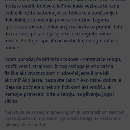
možete osetiti bolove u leđima kada vežbate te kada
sedite ili ležite na boku jer su tetive tela opuštenije i
fleksibilnije za nošenje povećane težine. Lagana
sportska aktivnost efikasan je način kako pomoći telu
da radi svoj posao, ojačajte telo i izbegnite bolne
mišiće. Postoje i specifične vežbe koje mogu ublažiti
bolove.
I sam porođaj će biti težak takođe – zahtevaće snagu,
izdržljivost i istrajnost. Iz tog razloga je vrlo važna
fizička aktivnost tokom trudnoće! Jeste li pre bili
aktivni? Ako jeste, nastavite tako!* Ako niste, dobra je
ideja da počnete s nekom fizičkom aktivnošću, ali
nemojte preterati: idite u šetnju, na plivanje, jogu i
slično.
*Savetujte se sa svojim ginekologom ili patronažnom sestrom
koji bi sportovi bili prikladni i je li dobra ideja da nastavite s
takmičarskim sportom.