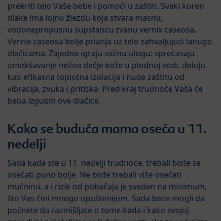
prekriti telo Vaše bebe i pomoći u zaštiti. Svaki koren
dlake ima lojnu žlezdu koja stvara masnu,
vodonepropusnu supstancu zvanu vernix caseosa.
Vernix caseosa bolje prianja uz telo zahvaljujući lanugo
dlačicama. Zajedno igraju važnu ulogu: sprečavaju
omekšavanje nežne dečje kože u plodnoj vodi, deluju
kao efikasna toplotna izolacija i nude zaštitu od
vibracija, zvuka i pritiska. Pred kraj trudnoće Vaša će
beba izgubiti ove dlačice.
Kako se buduća mama oseća u 11.
nedelji
Sada kada ste u 11. nedelji trudnoće, trebali biste se
osećati puno bolje. Ne biste trebali više osećati
mučninu, a i rizik od pobačaja je sveden na minimum,
što Vas čini mnogo opuštenijom. Sada biste mogli da
počnete da razmišljate o tome kada i kako svojoj