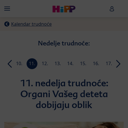
Skip to main content
HiPP B
Menü
Kalendar trudnoće
Nedelje trudnoće:
9.
10.
11.
12.
13.
14.
15.
16.
17.
18.
ja
nedelja
nedelja
nedelja
nedelja
nedelja
nedelja
nedelja
nedelja
nedelja
nedel
11. nedelja trudnoće:
Organi Vašeg deteta
dobijaju oblik