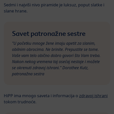
Sedmi i najviši nivo piramide je luksuz, poput slatke i
slane hrane.
Savet patronažne sestre
"U početku mnoge žene imaju apetit za slanim,
obilnim obrocima. Ne brinite. Prepustite se tome.
Vaše vam telo obično dobro govori što Vam treba.
Nakon nekog vremena taj osećaj nestaje i možete
se okrenuti zdravoj ishrani." Dorothee Kutz,
patronažna sestra
HiPP ima mnogo saveta i informacija o
zdravoj ishrani
tokom trudnoće.