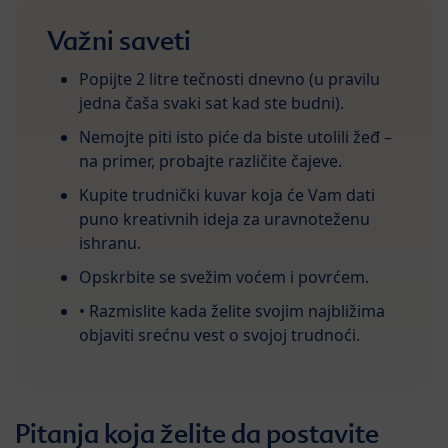
Važni saveti
Popijte 2 litre tečnosti dnevno (u pravilu
jedna čaša svaki sat kad ste budni).
Nemojte piti isto piće da biste utolili žeđ –
na primer, probajte različite čajeve.
Kupite trudnički kuvar koja će Vam dati
puno kreativnih ideja za uravnoteženu
ishranu.
Opskrbite se svežim voćem i povrćem.
• Razmislite kada želite svojim najbližima
objaviti srećnu vest o svojoj trudnoći.
Pitanja koja želite da postavite