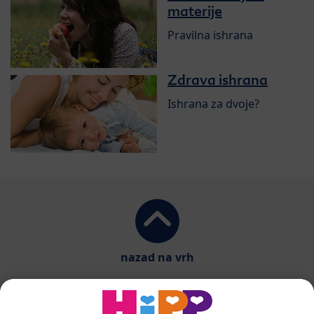
materije
Pravilna ishrana
Zdrava ishrana
Ishrana za dvoje?
nazad na vrh