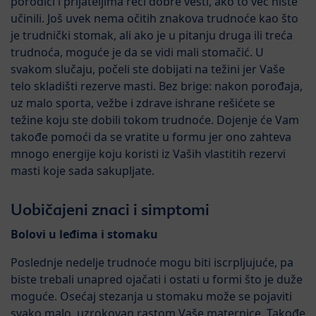
porodici i prijateljima reći dobre vesti, ako to već niste
učinili. Još uvek nema očitih znakova trudnoće kao što
je trudnički stomak, ali ako je u pitanju druga ili treća
trudnoća, moguće je da se vidi mali stomačić. U
svakom slučaju, počeli ste dobijati na težini jer Vaše
telo skladišti rezerve masti. Bez brige: nakon porođaja,
uz malo sporta, vežbe i zdrave ishrane rešićete se
težine koju ste dobili tokom trudnoće. Dojenje će Vam
takođe pomoći da se vratite u formu jer ono zahteva
mnogo energije koju koristi iz Vaših vlastitih rezervi
masti koje sada sakupljate.
Uobičajeni znaci i simptomi
Bolovi u leđima i stomaku
Poslednje nedelje trudnoće mogu biti iscrpljujuće, pa
biste trebali unapred ojačati i ostati u formi što je duže
moguće. Osećaj stezanja u stomaku može se pojaviti
svako malo, uzrokovan rastom Vaše maternice. Takođe