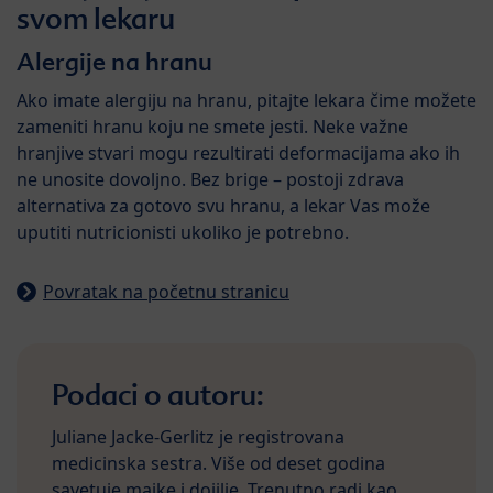
svom lekaru
Alergije na hranu
Ako imate alergiju na hranu, pitajte lekara čime možete
zameniti hranu koju ne smete jesti. Neke važne
hranjive stvari mogu rezultirati deformacijama ako ih
ne unosite dovoljno. Bez brige – postoji zdrava
alternativa za gotovo svu hranu, a lekar Vas može
uputiti nutricionisti ukoliko je potrebno.
Povratak na početnu stranicu
Podaci o autoru:
Juliane Jacke-Gerlitz je registrovana
medicinska sestra. Više od deset godina
savetuje majke i dojilje. Trenutno radi kao