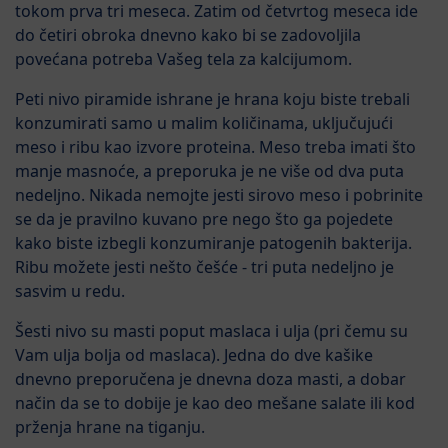
tokom prva tri meseca. Zatim od četvrtog meseca ide
do četiri obroka dnevno kako bi se zadovoljila
povećana potreba Vašeg tela za kalcijumom.
Peti nivo piramide ishrane je hrana koju biste trebali
konzumirati samo u malim količinama, uključujući
meso i ribu kao izvore proteina. Meso treba imati što
manje masnoće, a preporuka je ne više od dva puta
nedeljno. Nikada nemojte jesti sirovo meso i pobrinite
se da je pravilno kuvano pre nego što ga pojedete
kako biste izbegli konzumiranje patogenih bakterija.
Ribu možete jesti nešto češće - tri puta nedeljno je
sasvim u redu.
Šesti nivo su masti poput maslaca i ulja (pri čemu su
Vam ulja bolja od maslaca). Jedna do dve kašike
dnevno preporučena je dnevna doza masti, a dobar
način da se to dobije je kao deo mešane salate ili kod
prženja hrane na tiganju.