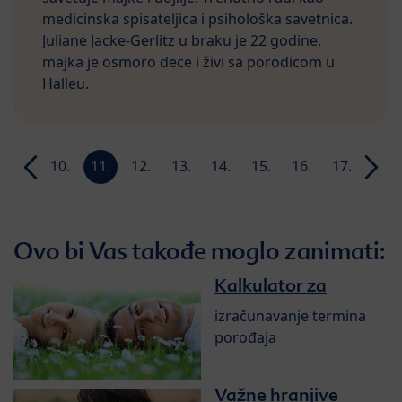
medicinska spisateljica i psihološka savetnica.
Juliane Jacke-Gerlitz u braku je 22 godine,
majka je osmoro dece i živi sa porodicom u
Halleu.
9.
10.
11.
12.
13.
14.
15.
16.
17.
18.
ja
nedelja
nedelja
nedelja
nedelja
nedelja
nedelja
nedelja
nedelja
nedelja
nedel
Ovo bi Vas takođe moglo zanimati:
Kalkulator za
izračunavanje termina
porođaja
Važne hranjive