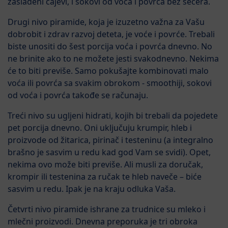
zaslađeni čajevi, i sokovi od voća i povrća bez šećera.
Drugi nivo piramide, koja je izuzetno važna za Vašu
dobrobit i zdrav razvoj deteta, je voće i povrće. Trebali
biste unositi do šest porcija voća i povrća dnevno. No
ne brinite ako to ne možete jesti svakodnevno. Nekima
će to biti previše. Samo pokušajte kombinovati malo
voća ili povrća sa svakim obrokom - smoothiji, sokovi
od voća i povrća takođe se računaju.
Treći nivo su ugljeni hidrati, kojih bi trebali da pojedete
pet porcija dnevno. Oni uključuju krumpir, hleb i
proizvode od žitarica, pirinač i testeninu (a integralno
brašno je sasvim u redu kad god Vam se svidi). Opet,
nekima ovo može biti previše. Ali musli za doručak,
krompir ili testenina za ručak te hleb naveče – biće
sasvim u redu. Ipak je na kraju odluka Vaša.
Četvrti nivo piramide ishrane za trudnice su mleko i
mlečni proizvodi. Dnevna preporuka je tri obroka