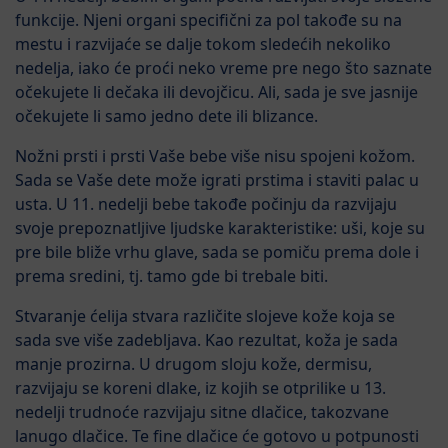
funkcije. Njeni organi specifični za pol takođe su na
mestu i razvijaće se dalje tokom sledećih nekoliko
nedelja, iako će proći neko vreme pre nego što saznate
očekujete li dečaka ili devojčicu. Ali, sada je sve jasnije
očekujete li samo jedno dete ili blizance.
Nožni prsti i prsti Vaše bebe više nisu spojeni kožom.
Sada se Vaše dete može igrati prstima i staviti palac u
usta. U 11. nedelji bebe takođe počinju da razvijaju
svoje prepoznatljive ljudske karakteristike: uši, koje su
pre bile bliže vrhu glave, sada se pomiču prema dole i
prema sredini, tj. tamo gde bi trebale biti.
Stvaranje ćelija stvara različite slojeve kože koja se
sada sve više zadebljava. Kao rezultat, koža je sada
manje prozirna. U drugom sloju kože, dermisu,
razvijaju se koreni dlake, iz kojih se otprilike u 13.
nedelji trudnoće razvijaju sitne dlačice, takozvane
lanugo dlačice. Te fine dlačice će gotovo u potpunosti