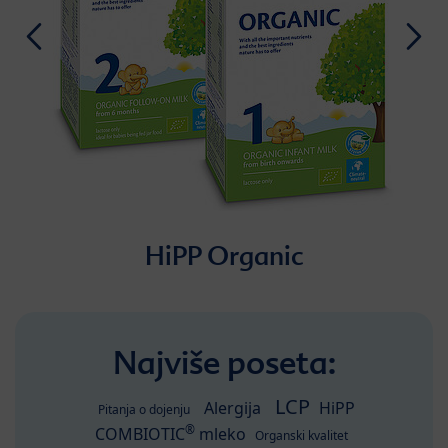
HiPP Organic
Najviše poseta:
LCP
Alergija
HiPP
Pitanja o dojenju
®
COMBIOTIC
mleko
Organski kvalitet