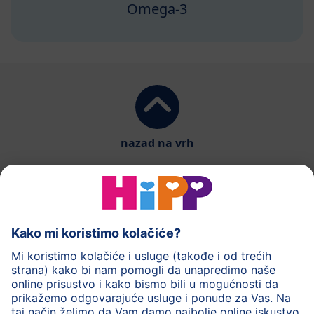
Omega-3
nazad na vrh
HiPP mlečna hrana
HiPP hrana za bebe
HiPP Deca
HiPP nega
HiPP trudnoća