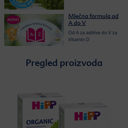
Mlečna formula od
A do V
Od A za aditive do V za
Vitamin D
Pregled proizvoda