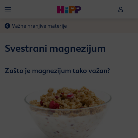
Skip to main content
HiPP B
Menü
Važne hranjive materije
Svestrani magnezijum
Zašto je magnezijum tako važan?