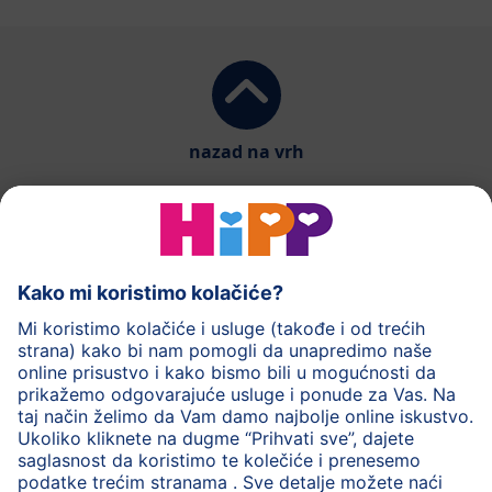
nazad na vrh
HiPP mlečna hrana
HiPP hrana za bebe
HiPP Deca
HiPP nega
HiPP trudnoća
Zaštita privatnosti
Uslovi korišćenja
Impresum
O HiPP
Kontakt