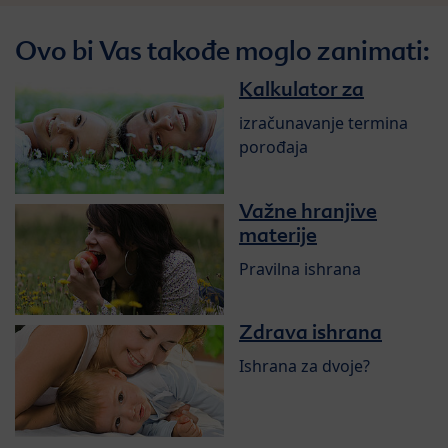
Ovo bi Vas takođe moglo zanimati:
Kalkulator za
izračunavanje termina
porođaja
Važne hranjive
materije
Pravilna ishrana
Zdrava ishrana
Ishrana za dvoje?