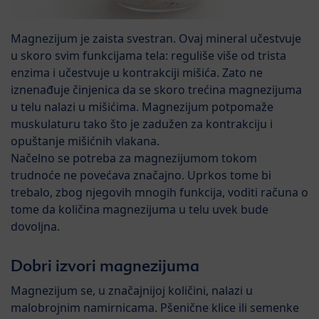
Magnezijum je zaista svestran. Ovaj mineral učestvuje
u skoro svim funkcijama tela: reguliše više od trista
enzima i učestvuje u kontrakciji mišića. Zato ne
iznenađuje činjenica da se skoro trećina magnezijuma
u telu nalazi u mišićima. Magnezijum potpomaže
muskulaturu tako što je zadužen za kontrakciju i
opuštanje mišićnih vlakana.
Načelno se potreba za magnezijumom tokom
trudnoće ne povećava značajno. Uprkos tome bi
trebalo, zbog njegovih mnogih funkcija, voditi računa o
tome da količina magnezijuma u telu uvek bude
dovoljna.
Dobri izvori magnezijuma
Magnezijum se, u značajnijoj količini, nalazi u
malobrojnim namirnicama. Pšenične klice ili semenke