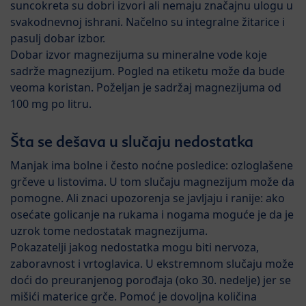
suncokreta su dobri izvori ali nemaju značajnu ulogu u
svakodnevnoj ishrani. Načelno su integralne žitarice i
pasulj dobar izbor.
Dobar izvor magnezijuma su mineralne vode koje
sadrže magnezijum. Pogled na etiketu može da bude
veoma koristan. Poželjan je sadržaj magnezijuma od
100 mg po litru.
Šta se dešava u slučaju nedostatka
Manjak ima bolne i često noćne posledice: ozloglašene
grčeve u listovima. U tom slučaju magnezijum može da
pomogne. Ali znaci upozorenja se javljaju i ranije: ako
osećate golicanje na rukama i nogama moguće je da je
uzrok tome nedostatak magnezijuma.
Pokazatelji jakog nedostatka mogu biti nervoza,
zaboravnost i vrtoglavica. U ekstremnom slučaju može
doći do preuranjenog porođaja (oko 30. nedelje) jer se
mišići materice grče. Pomoć je dovoljna količina