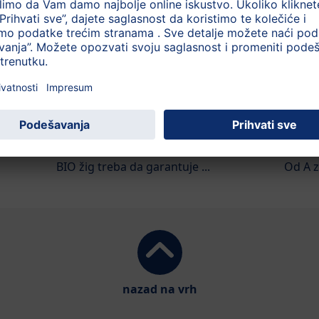
HiPP BIO pečat
Mleč
BIO žig treba da garantuje ...
Od A z
nazad na vrh