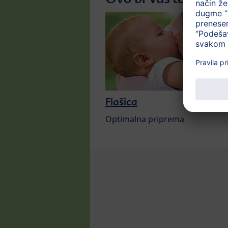
Flašica
Optimalna priprema