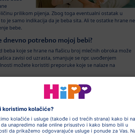
rane
ičinu prilikom pijenja. Zbog toga eventualni ostatak u
 to je samo indikacija da je beba sita. Ali te ostatke hrane ne
enje bebe.
 je dnevno potrebno mojoj bebi?
kod beba koje se hrane na flašicu broj mlečnih obroka može
flašica zavisi od uzrasta, smanjuje se npr. uvođenjem
nosti možete koristiti preporuke koje se nalaze na
.
oglo zanimati: