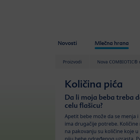
Skip to main content
Novosti
Mlečna hrana
Proizvodi
Nova COMBIOTIC® r
Količina pića
Da li moja beba treba da
celu flašicu?
Apetit bebe može da se menja i
ima drugačije potrebe. Količin
na pakovanju su količine koje u
piju bebe određenog uzrasta. 