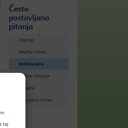
Često
postavljana
pitanja
Dojenje
Mlečna hrana
(current)
Količina pića
Flašice i čuvanje
Higijena
Specijalna hrana