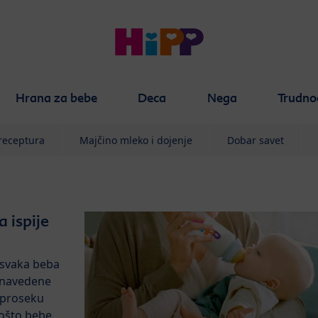
Hrana za bebe
Deca
Nega
Trudno
eceptura
Majčino mleko i dojenje
Dobar savet
 ispije
 svaka beba
e navedene
 proseku
Pošto bebe