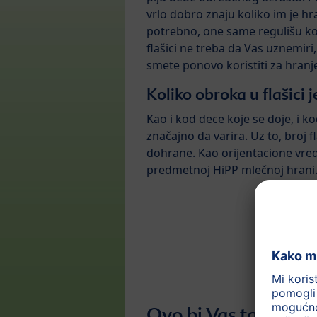
vrlo dobro znaju koliko im je h
potrebno, one same regulišu kol
flašici ne treba da Vas uznemiri,
smete ponovo koristiti za hranj
Koliko obroka u flašici
Kao i kod dece koje se doje, i 
značajno da varira. Uz to, broj 
dohrane. Kao orijentacione vred
predmetnoj HiPP mlečnoj hrani
Ovo bi Vas takođe m