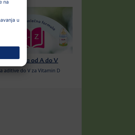
na formula od A do V
a aditive do V za Vitamin D