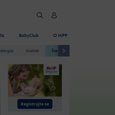
Traži
HiPP Babyclub
ća
BabyClub
O HiPP
Alergije
Kvalitet
Često postavljana pitanja
Registrujte se