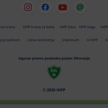
čna hrana
HiPP hrana za bebe
HiPP Deca
HiPP nega
HiPP
a privatnosti
Uslovi korišćenja
Impresum
O HiPP
K
Siguran prenos podataka putem šifrovanja
© 2026 HiPP