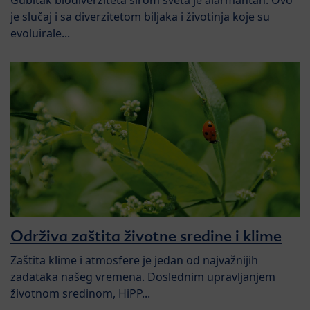
Gubitak biodiverziteta širom sveta je alarmantan. Ovo
je slučaj i sa diverzitetom biljaka i životinja koje su
evoluirale...
Održiva zaštita životne sredine i klime
Zaštita klime i atmosfere je jedan od najvažnijih
zadataka našeg vremena. Doslednim upravljanjem
životnom sredinom, HiPP...