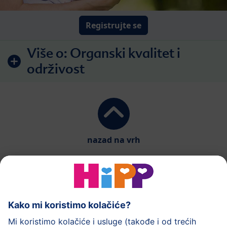
Registrujte se
Više o:
Organski kvalitet i
održivost
nazad na vrh
HiPP mlečna hrana
HiPP hrana za bebe