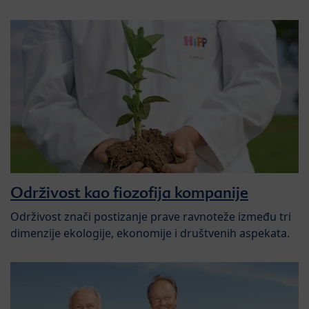
Održivost kao fiozofija kompanije
Održivost znači postizanje prave ravnoteže između tri
dimenzije ekologije, ekonomije i društvenih aspekata.