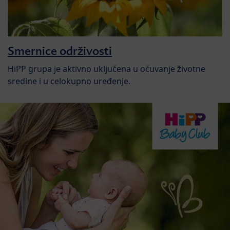
Smernice održivosti
HiPP grupa je aktivno uključena u očuvanje životne
sredine i u celokupno uređenje.