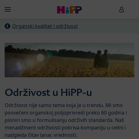
Skip to main content
HiPP B
Menü
Organski kvalitet i održivost
Održivost u HiPP-u
Održivost nije samo tema koja je u trendu. Mi smo
posvećeni organskoj poljoprivredi preko 60 godina i
pioniri smo u formulisanju održivih standarda. Naš
menadžment održivosti pokriva kompaniju u celini i
nadgleda čitav lanac vrednosti.