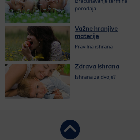
izračunavanje termina
porođaja
Važne hranjive
materije
Pravilna ishrana
Zdrava ishrana
Ishrana za dvoje?