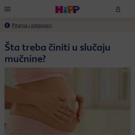
Skip to main content
HiPP B
Menü
Pitanja i odgovori
Šta treba činiti u slučaju
mučnine?