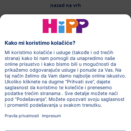
nazad na vrh
HiPP mlečna hrana
HiPP hrana za bebe
HiPP Deca
HiPP nega
HiPP trudnoća
Zaštita privatnosti
Uslovi korišćenja
Impresum
O HiPP
Kontakt
Siguran prenos podataka putem šifrovanja