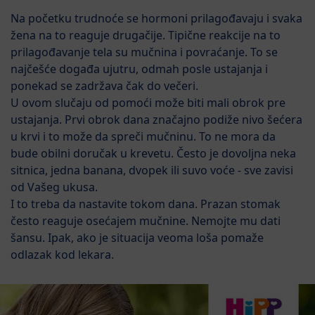
Na početku trudnoće se hormoni prilagođavaju i svaka
žena na to reaguje drugačije. Tipične reakcije na to
prilagođavanje tela su mučnina i povraćanje. To se
najčešće događa ujutru, odmah posle ustajanja i
ponekad se zadržava čak do večeri.
U ovom slučaju od pomoći može biti mali obrok pre
ustajanja. Prvi obrok dana značajno podiže nivo šećera
u krvi i to može da spreči mučninu. To ne mora da
bude obilni doručak u krevetu. Često je dovoljna neka
sitnica, jedna banana, dvopek ili suvo voće - sve zavisi
od Vašeg ukusa.
I to treba da nastavite tokom dana. Prazan stomak
često reaguje osećajem mučnine. Nemojte mu dati
šansu. Ipak, ako je situacija veoma loša pomaže
odlazak kod lekara.