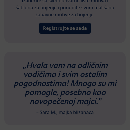
Izaberite sa sveobuhvatne liste motiva i
šablona za bojenje i ponudite svom mališanu
zabavne motive za bojenje.
Registrujte se sada
„Hvala vam na odličnim
vodičima i svim ostalim
pogodnostima! Mnogo su mi
pomogle, posebno kao
novopečenoj majci.”
– Sara M., majka blizanaca