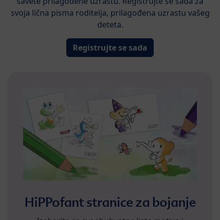
savete prilagođene uzrastu. Registrujte se sada za
svoja lična pisma roditelja, prilagođena uzrastu vašeg
deteta.
Registrujte se sada
HiPPofant stranice za bojanje