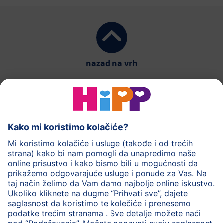
nazad na vrh
HiPP mlečna hrana
HiPP hrana za bebe
HiPP Deca
HiPP nega
HiPP trudnoća
Zaštita privatnosti
Uslovi korišćenja
Impresum
O HiPP
Kontakt