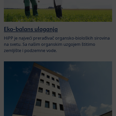
Eko-balans ulaganja
HiPP je najveći prerađivač organsko-bioloških sirovina
na svetu. Sa našim organskim uzgojem štitimo
zemljište i podzemne vode.