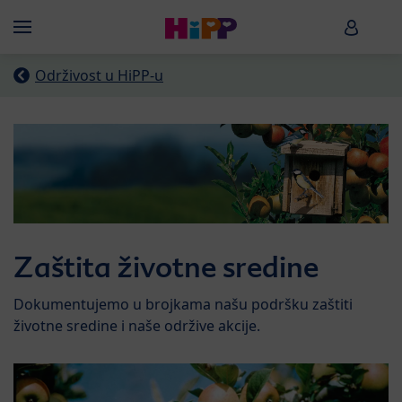
Skip to main content
HiPP B
Menü
Održivost u HiPP-u
Zaštita životne sredine
Dokumentujemo u brojkama našu podršku zaštiti
životne sredine i naše održive akcije.