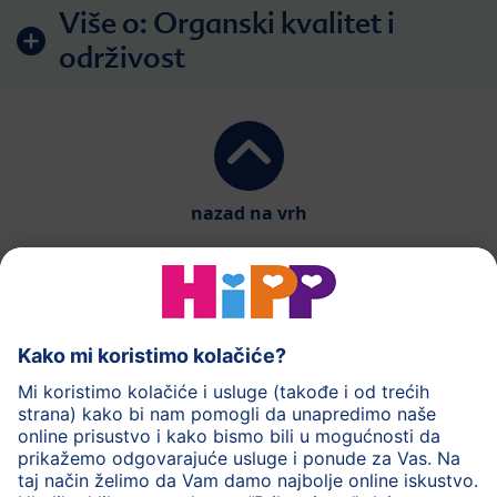
Više o:
Organski kvalitet i
održivost
nazad na vrh
HiPP mlečna hrana
HiPP hrana za bebe
HiPP Deca
HiPP nega
HiPP trudnoća
Zaštita privatnosti
Uslovi korišćenja