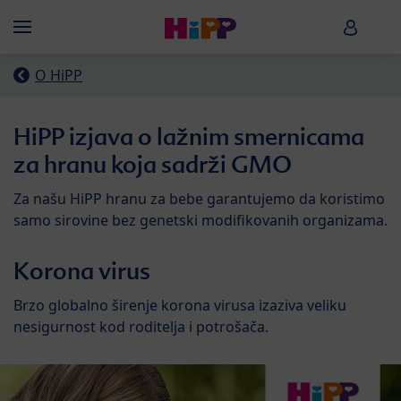
Skip to main content
HiPP B
Menü
O HiPP
HiPP izjava o lažnim smernicama
za hranu koja sadrži GMO
Za našu HiPP hranu za bebe garantujemo da koristimo
samo sirovine bez genetski modifikovanih organizama.
Korona virus
Brzo globalno širenje korona virusa izaziva veliku
nesigurnost kod roditelja i potrošača.