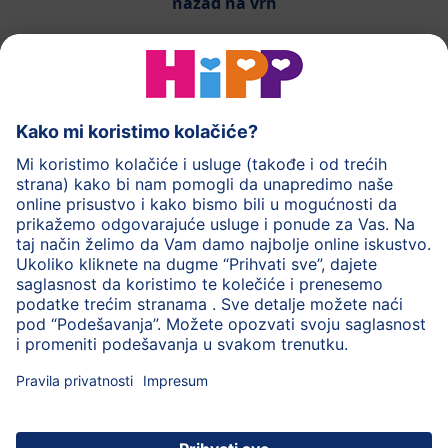
nazad na vrh
HiPP mlečna hrana
HiPP hrana za bebe
HiPP Deca
HiPP nega
HiPP trudnoća
Zaštita privatnosti
Uslovi korišćenja
Impresum
O HiPP
Kontakt
Siguran prenos podataka putem šifrovanja