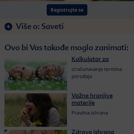
Registrujte se
Više o:
Saveti
Ovo bi Vas takođe moglo zanimati:
Kalkulator za
izračunavanje termina
porođaja
Važne hranjive
materije
Pravilna ishrana
Zdrava ishrana