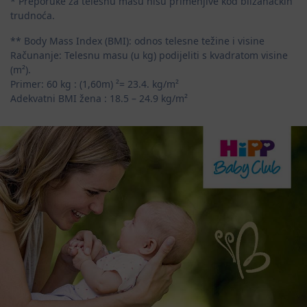
* Preporuke za telesnu masu nisu primenjive kod blizanačkih
trudnoća.
** Body Mass Index (BMI): odnos telesne težine i visine
Računanje: Telesnu masu (u kg) podijeliti s kvadratom visine
(m²).
Primer: 60 kg : (1,60m) ²= 23.4. kg/m²
Adekvatni BMI žena : 18.5 – 24.9 kg/m²