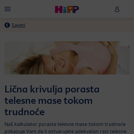
Skip to main content
HiPP B
Menü
Saveti
Lična krivulja porasta
telesne mase tokom
trudnoće
Naš kalkulator porasta telesne mase tokom trudnoće
pokazuje Vam da li ostvarujete adekvatan rast telesne