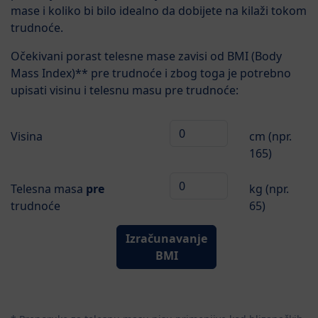
mase i koliko bi bilo idealno da dobijete na kilaži tokom
trudnoće.
Očekivani porast telesne mase zavisi od BMI (Body
Mass Index)** pre trudnoće i zbog toga je potrebno
upisati visinu i telesnu masu pre trudnoće:
Visina
cm (npr.
165)
Telesna masa
pre
kg (npr.
trudnoće
65)
Izračunavanje
BMI