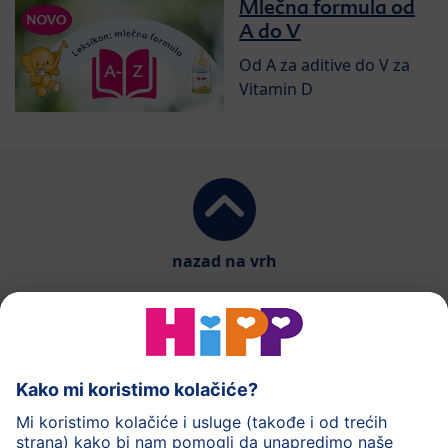
Mlečna formula od
A do V
Od A za aditive do V za
Vitamin D
nazad na vrh
HiPP mlečna hrana
HiPP hrana za bebe