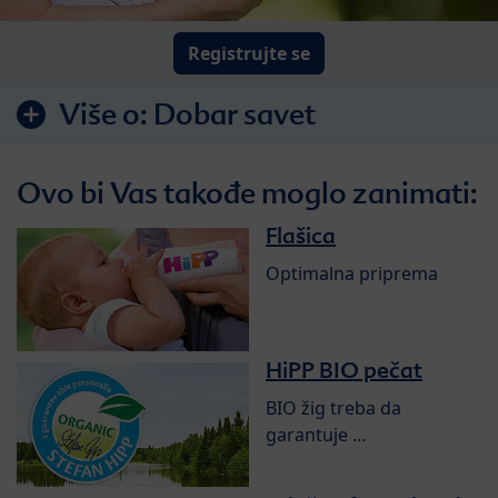
Registrujte se
Više o:
Dobar savet
Ovo bi Vas takođe moglo zanimati:
Flašica
Optimalna priprema
HiPP BIO pečat
BIO žig treba da
garantuje ...