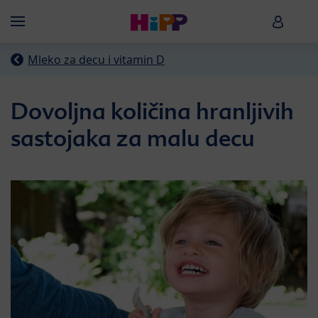
Skip to main content
HiPP B
Menü
Mleko za decu i vitamin D
Dovoljna količina hranljivih
sastojaka za malu decu