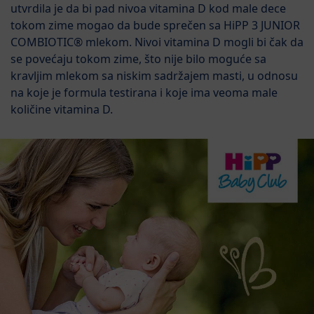
utvrdila je da bi pad nivoa vitamina D kod male dece
tokom zime mogao da bude sprečen sa HiPP 3 JUNIOR
COMBIOTIC® mlekom. Nivoi vitamina D mogli bi čak da
se povećaju tokom zime, što nije bilo moguće sa
kravljim mlekom sa niskim sadržajem masti, u odnosu
na koje je formula testirana i koje ima veoma male
količine vitamina D.