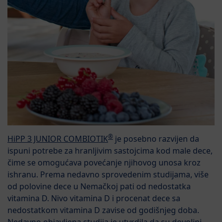
®
HiPP 3 JUNIOR COMBIOTIK
je posebno razvijen da
ispuni potrebe za hranljivim sastojcima kod male dece,
čime se omogućava povećanje njihovog unosa kroz
ishranu. Prema nedavno sprovedenim studijama, više
od polovine dece u Nemačkoj pati od nedostatka
vitamina D. Nivo vitamina D i procenat dece sa
nedostatkom vitamina D zavise od godišnjeg doba.