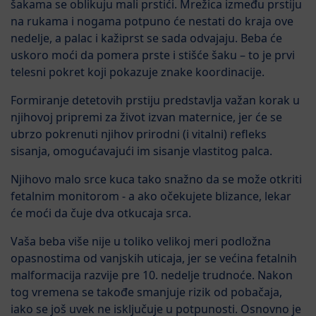
šakama se oblikuju mali prstići. Mrežica između prstiju
na rukama i nogama potpuno će nestati do kraja ove
nedelje, a palac i kažiprst se sada odvajaju. Beba će
uskoro moći da pomera prste i stišće šaku – to je prvi
telesni pokret koji pokazuje znake koordinacije.
Formiranje detetovih prstiju predstavlja važan korak u
njihovoj pripremi za život izvan maternice, jer će se
ubrzo pokrenuti njihov prirodni (i vitalni) refleks
sisanja, omogućavajući im sisanje vlastitog palca.
Njihovo malo srce kuca tako snažno da se može otkriti
fetalnim monitorom - a ako očekujete blizance, lekar
će moći da čuje dva otkucaja srca.
Vaša beba više nije u toliko velikoj meri podložna
opasnostima od vanjskih uticaja, jer se većina fetalnih
malformacija razvije pre 10. nedelje trudnoće. Nakon
tog vremena se takođe smanjuje rizik od pobačaja,
iako se još uvek ne isključuje u potpunosti. Osnovno je