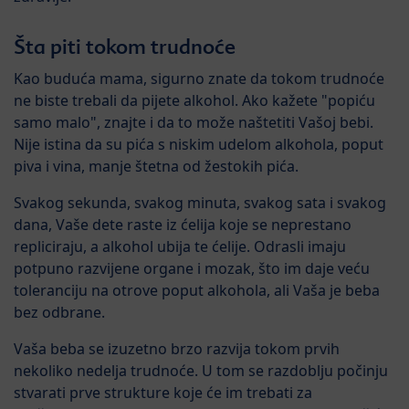
Šta piti tokom trudnoće
Kao buduća mama, sigurno znate da tokom trudnoće
ne biste trebali da pijete alkohol. Ako kažete "popiću
samo malo", znajte i da to može naštetiti Vašoj bebi.
Nije istina da su pića s niskim udelom alkohola, poput
piva i vina, manje štetna od žestokih pića.
Svakog sekunda, svakog minuta, svakog sata i svakog
dana, Vaše dete raste iz ćelija koje se neprestano
repliciraju, a alkohol ubija te ćelije. Odrasli imaju
potpuno razvijene organe i mozak, što im daje veću
toleranciju na otrove poput alkohola, ali Vaša je beba
bez odbrane.
Vaša beba se izuzetno brzo razvija tokom prvih
nekoliko nedelja trudnoće. U tom se razdoblju počinju
stvarati prve strukture koje će im trebati za