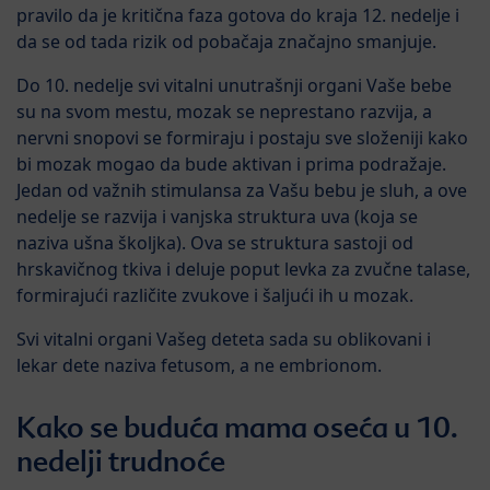
pravilo da je kritična faza gotova do kraja 12. nedelje i
da se od tada rizik od pobačaja značajno smanjuje.
Do 10. nedelje svi vitalni unutrašnji organi Vaše bebe
su na svom mestu, mozak se neprestano razvija, a
nervni snopovi se formiraju i postaju sve složeniji kako
bi mozak mogao da bude aktivan i prima podražaje.
Jedan od važnih stimulansa za Vašu bebu je sluh, a ove
nedelje se razvija i vanjska struktura uva (koja se
naziva ušna školjka). Ova se struktura sastoji od
hrskavičnog tkiva i deluje poput levka za zvučne talase,
formirajući različite zvukove i šaljući ih u mozak.
Svi vitalni organi Vašeg deteta sada su oblikovani i
lekar dete naziva fetusom, a ne embrionom.
Kako se buduća mama oseća u 10.
nedelji trudnoće