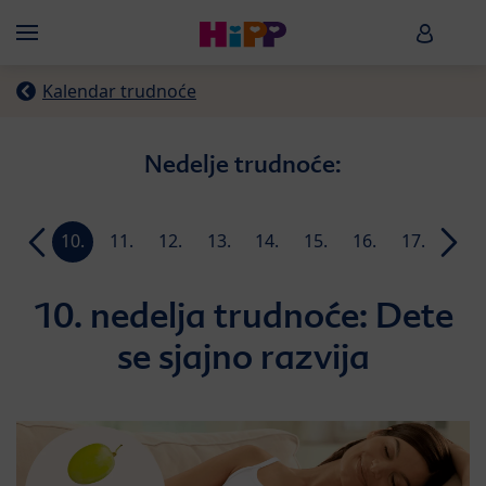
Skip to main content
HiPP B
Menü
Kalendar trudnoće
Nedelje trudnoće:
9.
10.
11.
12.
13.
14.
15.
16.
17.
18.
ja
nedelja
nedelja
nedelja
nedelja
nedelja
nedelja
nedelja
nedelja
nedelja
nedel
10. nedelja trudnoće: Dete
se sjajno razvija