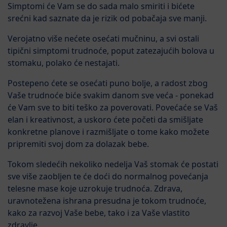
Simptomi će Vam se do sada malo smiriti i bićete
srećni kad saznate da je rizik od pobačaja sve manji.
Verojatno više nećete osećati mučninu, a svi ostali
tipični simptomi trudnoće, poput zatezajućih bolova u
stomaku, polako će nestajati.
Postepeno ćete se osećati puno bolje, a radost zbog
Vaše trudnoće biće svakim danom sve veća - ponekad
će Vam sve to biti teško za poverovati. Povećaće se Vaš
elan i kreativnost, a uskoro ćete početi da smišljate
konkretne planove i razmišljate o tome kako možete
pripremiti svoj dom za dolazak bebe.
Tokom sledećih nekoliko nedelja Vaš stomak će postati
sve više zaobljen te će doći do normalnog povećanja
telesne mase koje uzrokuje trudnoća. Zdrava,
uravnotežena ishrana presudna je tokom trudnoće,
kako za razvoj Vaše bebe, tako i za Vaše vlastito
zdravlje.