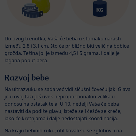
Do ovog trenutka, Vaša će beba u stomaku narasti
između 2,8 i 3,1 cm, što će približno biti veličina bobice
grožđa. Težina joj je između 4,5 i 5 grama, i dalje je
lagana poput pera.
Razvoj bebe
Na ultrazvuku se sada već vidi sićušni čovečuljak. Glava
je u ovoj fazi još uvek neproporcionalno velika u
odnosu na ostatak tela. U 10. nedelji Vaša će beba
nastaviti da podiže glavu, isteže se i češće se kreće,
iako će kretnjama i dalje nedostajati koordinacija.
Na kraju bebinih ruku, oblikovali su se zglobovi i na