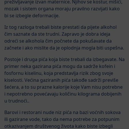
preživljavanje izvan maternice. Njihov se kostur, mišići,
mozak i sistem organa moraju pravilno razvijati kako
bi se izbegle deformacije.
Iz tog razloga trebali biste prestati da pijete alkohol
čim saznate da ste trudni. Zapravo je dobra ideja
odreći se alkohola čim počnete da pokušavate da
začnete i ako mislite da je oplodnja mogla biti uspešna.
Postoje i druga pića koja biste trebali da izbegavate. Na
primer neka gazirana pića mogu da sadrže kofein i
fosfornu kiselinu, koja predstavlja rizik zbog svoje
kiselosti. Većina gaziranih pića takođe sadrži previše
šećera, a to su prazne kalorije koje Vam nisu potrebne
i nepotrebno povećavaju količinu kilograma dobijenih
u trudnoći..
Barovi i restorani nude niz pića na bazi voćnih sokova
ili gazirane vode, tako da nema potrebe za potpunim
otkazivanjem društvenog života kako biste izbegli