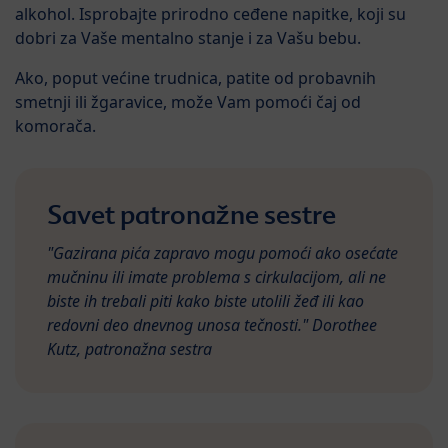
alkohol. Isprobajte prirodno ceđene napitke, koji su
dobri za Vaše mentalno stanje i za Vašu bebu.
Ako, poput većine trudnica, patite od probavnih
smetnji ili žgaravice, može Vam pomoći čaj od
komorača.
Savet patronažne sestre
"Gazirana pića zapravo mogu pomoći ako osećate
mučninu ili imate problema s cirkulacijom, ali ne
biste ih trebali piti kako biste utolili žeđ ili kao
redovni deo dnevnog unosa tečnosti." Dorothee
Kutz, patronažna sestra