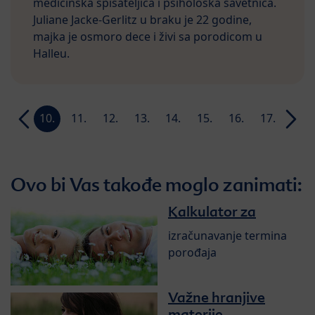
medicinska spisateljica i psihološka savetnica.
Juliane Jacke-Gerlitz u braku je 22 godine,
majka je osmoro dece i živi sa porodicom u
Halleu.
9.
10.
11.
12.
13.
14.
15.
16.
17.
18.
ja
nedelja
nedelja
nedelja
nedelja
nedelja
nedelja
nedelja
nedelja
nedelja
nedel
Ovo bi Vas takođe moglo zanimati:
Kalkulator za
izračunavanje termina
porođaja
Važne hranjive
materije