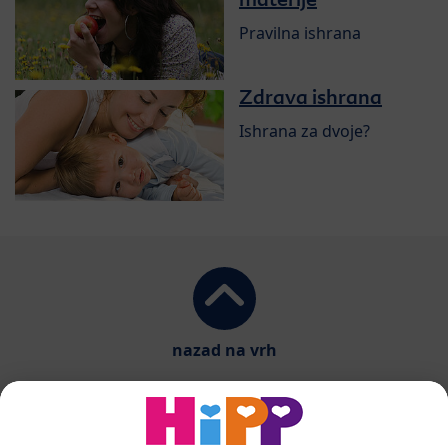
Pravilna ishrana
Zdrava ishrana
Ishrana za dvoje?
nazad na vrh