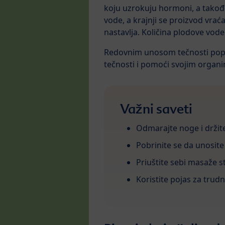
koju uzrokuju hormoni, a takođe
vode, a krajnji se proizvod vrać
nastavlja. Količina plodove vod
Redovnim unosom tečnosti poput
tečnosti i pomoći svojim organi
Važni saveti
Odmarajte noge i držit
Pobrinite se da unosit
Priuštite sebi masaže st
Koristite pojas za trudn