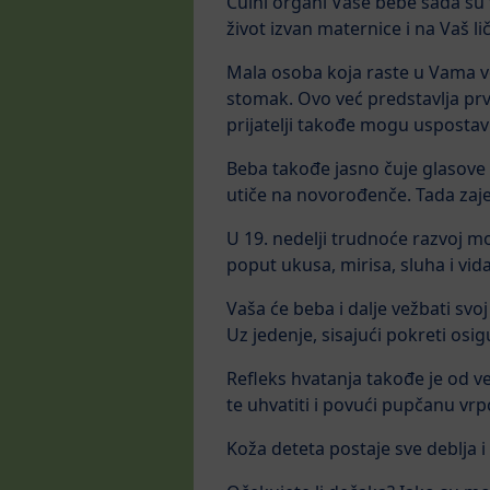
Čulni organi Vaše bebe sada su t
život izvan maternice i na Vaš li
Mala osoba koja raste u Vama ve
stomak. Ovo već predstavlja prvu
prijatelji takođe mogu uspostavi
Beba takođe jasno čuje glasove
utiče na novorođenče. Tada zaj
U 19. nedelji trudnoće razvoj m
poput ukusa, mirisa, sluha i vida,
Vaša će beba i dalje vežbati svoj
Uz jedenje, sisajući pokreti os
Refleks hvatanja takođe je od ve
te uhvatiti i povući pupčanu vrp
Koža deteta postaje sve deblja i 