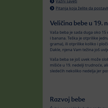
Važni saveti
Pitanja koja želite da postav
Veličina bebe u 19. 
Vaša beba je sada duga oko 15 c
i banana. Teška je otprilike jed
grama), ili otprilike koliko i plo
Dakle, njena Vam težina još uvi
Vaša beba se još uvek može slob
mišiće u 19. nedelji trudnoće, al
sledećih nekoliko nedelja jer pos
Razvoj bebe