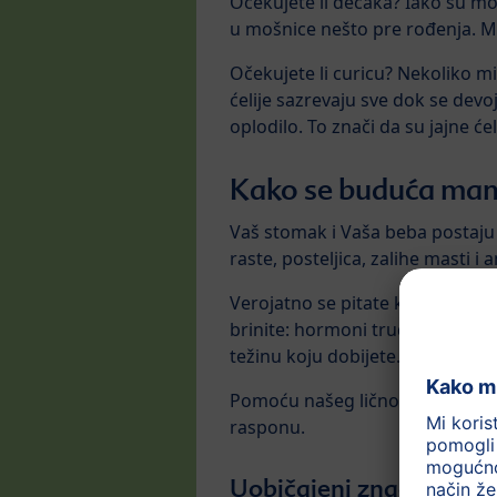
Očekujete li dečaka? Iako su moš
u mošnice nešto pre rođenja. Mu
Očekujete li curicu? Nekoliko mil
ćelije sazrevaju sve dok se devo
oplodilo. To znači da su jajne ć
Kako se buduća mama
Vaš stomak i Vaša beba postaju s
raste, posteljica, zalihe masti
Verojatno se pitate kako ćete s
brinite: hormoni trudnoće čine 
težinu koju dobijete.
Pomoću našeg ličnog
kalkulato
rasponu.
Uobičajeni znaci i simp