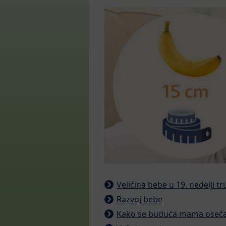
Veličina bebe u 19. nedelji t
Razvoj bebe
Kako se buduća mama oseća 