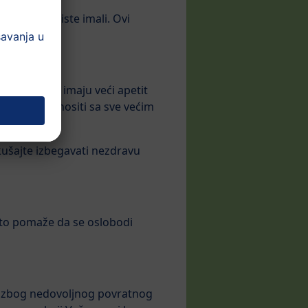
e koje još niste imali. Ovi
 Mnoge žene imaju veći apetit
i se mogao nositi sa sve većim
kušajte izbegavati nezdravu
er to pomaže da se oslobodi
 je zbog nedovoljnog povratnog