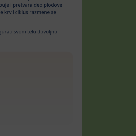
buje i pretvara deo plodove
že krv i ciklus razmene se
urati svom telu dovoljno