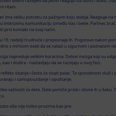
oliko dobro razvijeni da jasno reaguju na tišinu i buku. Ov
čni ritam.
ć ima veliku potrebu za pažnjom koju dobija. Reagiuje na to
 intenzivnu komunikaciju između Vas i bebe. Partner, braća i
ti prvi kontakt na ovaj način.
 u 19. nedelji trudnoće i prepoznaje ih. Pogotovo nakon po
edno s mirisom oseti da se nalazi u sigurnom i poznatom o
ozga napreduje velikim koracima. Delovi mozga koji su odgo
 kao i dodira - nastavljaju da se razvijaju u ovoj fazi.
 refleks sisanja i često će sisati palac. Ta sposobnost služi 
iguravaju i samopouzdanje i opuštanje.
like važnosti za dete. Dete pomiče prste i stisne ih u šaku. 
cu.
zato više nije toliko prozirna kao pre.