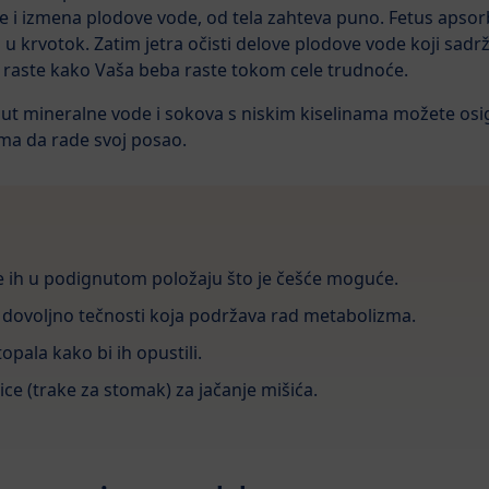
 i izmena plodove vode, od tela zahteva puno. Fetus apsor
a u krvotok. Zatim jetra očisti delove plodove vode koji sadr
e raste kako Vaša beba raste tokom cele trudnoće.
 mineralne vode i sokova s niskim kiselinama možete osig
ma da rade svoj posao.
e ih u podignutom položaju što je češće moguće.
e dovoljno tečnosti koja podržava rad metabolizma.
opala kako bi ih opustili.
ice (trake za stomak) za jačanje mišića.