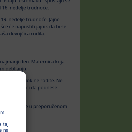
si ostaju u stomaku i spuštaju se
 16. nedelje trudnoće.
 19. nedelje trudnoće. Jajne
ce će napustiti jajnik da bi se
aša devojčica rodila.
a najmanji deo. Maternica koja
om debljanju.
iko meseci dok ne rodite. Ne
 Vaše telo moći da podnese
 telesne težine u preporučenom