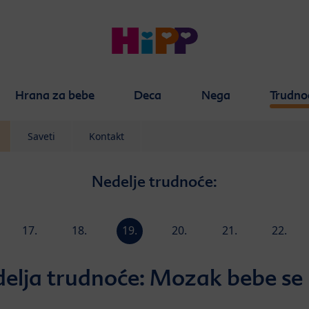
Hrana za bebe
Deca
Nega
Trudno
Saveti
Kontakt
Nedelje trudnoće:
17.
18.
19.
20.
21.
22.
a
nedelja
nedelja
nedelja
nedelja
nedelja
nedelja
delja trudnoće: Mozak bebe se 