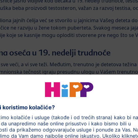
nice jasno vidljive kod dečaka u 19. nedelji trudnoće, testi
ška beba proizvodi testosteron, važan za razvoj testisa, od
iona jajnih ćelija već se stvorilo u jajnicima Vašeg deteta do
jčice ne razviju u žene tokom puberteta. Svakog meseca jajaš
elije koje se kasnije mogu oploditi stvorene pre nego što se V
 oseća u 19. nedelji trudnoće
ve veći, a vi sve teži. Međutim, trenutno je detetova težin
 i amnionska tečnost igraju presudnu ulogu u Vašem trenutn
e nositi s kilogramima koje ćete dobiti tokom sledećih nekol
Vaše zglobove mekšima, a tetive fleksibilnijima, tako da će
ra težine tokom trudnoće
možete proveriti je li Vaš porast
tomi