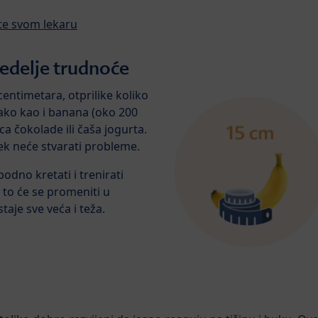
ite svom lekaru
nedelje trudnoće
entimetara, otprilike koliko
nako kao i banana (oko 200
čica čokolade ili čaša jogurta.
jek neće stvarati probleme.
odno kretati i trenirati
i to će se promeniti u
taje sve veća i teža.