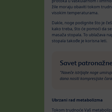
protoka u vaskularnom i limfno
žile moraju obaviti tokom trudn
visokim temperaturama.
Dakle, noge podignite što je češ
kako treba, što će pomoći da s
masaža stopala. To ublažava nap
stopala takođe je korisna leti.
Savet patronažne
"Naveče istrljajte noge umir
dana nositi kompresijske čara
Ubrzani rad metabolizma
Tokom trudnoće Vaš metabolizam 