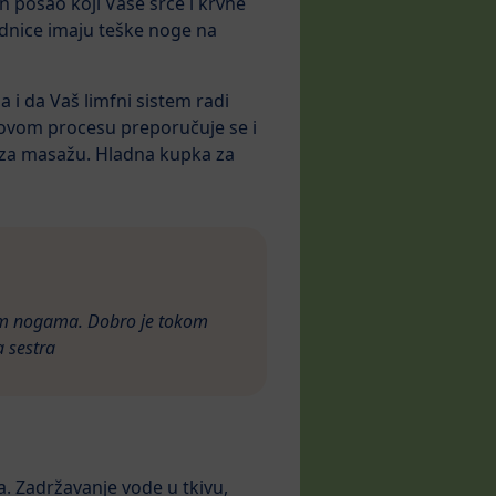
 posao koji Vaše srce i krvne
udnice imaju teške noge na
 i da Vaš limfni sistem radi
 ovom procesu preporučuje se i
a za masažu. Hladna kupka za
tim nogama. Dobro je tokom
a sestra
. Zadržavanje vode u tkivu,