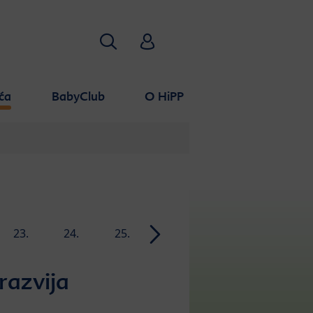
Traži
HiPP Babyclub
ća
BabyClub
O HiPP
23.
24.
25.
26.
27.
28.
nedelja
nedelja
nedelja
nedelja
nedelja
nedelja
razvija