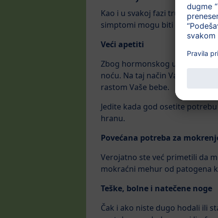
Kao i u svakoj fazi trudnoće, i u
simptomi mogu biti vrlo različiti
Veći apetiti
Zbog hormonskog uticaja na Vaše
noću. Na taj način Vaš organiza
rastom Vaše bebe.
Jedite kada god osetite potrebu
hranu.
Povećana potreba za mokren
Verojatno ste već primetili da m
mokraćni mehur od patogena ko
Teške, bolne i natečene noge
Čak i ako niste dugo hodali ili 