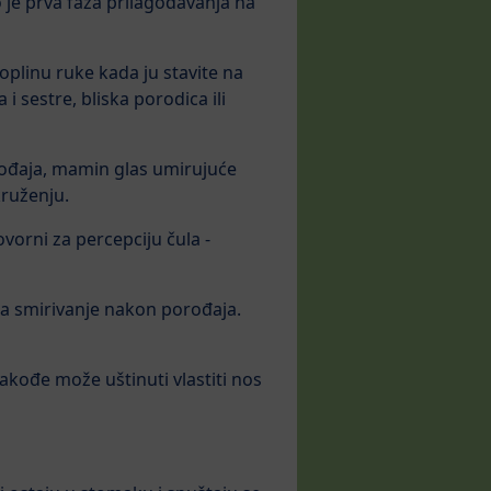
o je prva faza prilagođavanja na
plinu ruke kada ju stavite na
 sestre, bliska porodica ili
rođaja, mamin glas umirujuće
kruženju.
vorni za percepciju čula -
i za smirivanje nakon porođaja.
Takođe može uštinuti vlastiti nos