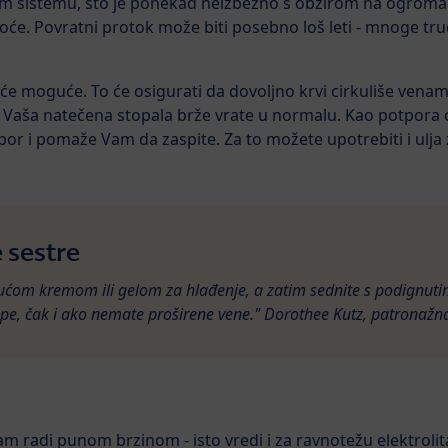
m sistemu, što je ponekad neizbežno s obzirom na ogroman
oće. Povratni protok može biti posebno loš leti - mnoge tr
će moguće. To će osigurati da dovoljno krvi cirkuliše venama
e Vaša natečena stopala brže vrate u normalu. Kao potpora
or i pomaže Vam da zaspite. Za to možete upotrebiti i ulj
 sestre
ujućom kremom ili gelom za hlađenje, a zatim sednite s podignu
pe, čak i ako nemate proširene vene." Dorothee Kutz, patronažn
radi punom brzinom - isto vredi i za ravnotežu elektrolita