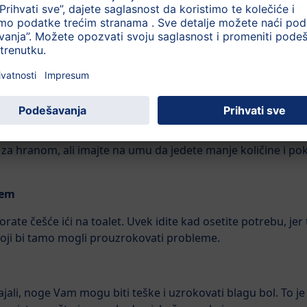
 19. nedelji trudnoće sigurno ćete osetiti znakove ili simptom
 i individualni od žene do žene.
 telo, mogli biste imati veći apetit u 19. nedelji trudnoće.
m dobija hranjive sastojke koji su mu hitno potrebni kako b
 za hranom, ali imajte na umu da jedete manje količine i po
jem
orate češće ići na toalet. Uvek idite kad osetite potrebu, j
ji bi tamo mogli prouzrokovati probleme.
stajali, noge Vam mogu biti teške i uzrokovati blagu bol. To