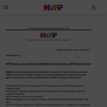
Skip to main content
HiPP B
Menü