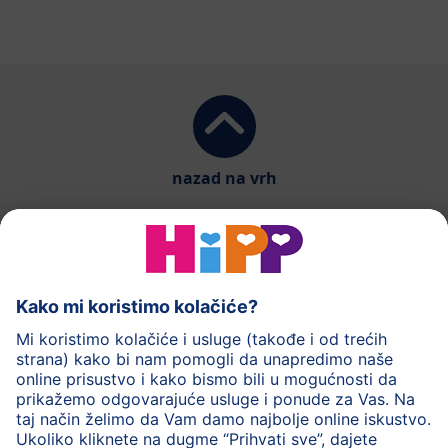
nazad na vrh
HiPP mlečna hrana
HiPP hrana za bebe
HiPP Deca
HiPP nega
HiPP trudnoća
Zaštita privatnosti
Uslovi korišćenja