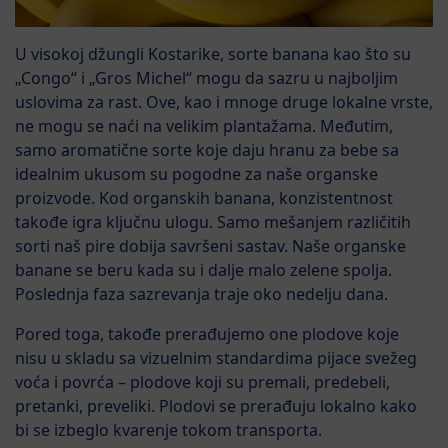
U visokoj džungli Kostarike, sorte banana kao što su
„Congo“ i „Gros Michel“ mogu da sazru u najboljim
uslovima za rast. Ove, kao i mnoge druge lokalne vrste,
ne mogu se naći na velikim plantažama. Međutim,
samo aromatične sorte koje daju hranu za bebe sa
idealnim ukusom su pogodne za naše organske
proizvode. Kod organskih banana, konzistentnost
takođe igra ključnu ulogu. Samo mešanjem različitih
sorti naš pire dobija savršeni sastav. Naše organske
banane se beru kada su i dalje malo zelene spolja.
Poslednja faza sazrevanja traje oko nedelju dana.
Pored toga, takođe prerađujemo one plodove koje
nisu u skladu sa vizuelnim standardima pijace svežeg
voća i povrća – plodove koji su premali, predebeli,
pretanki, preveliki. Plodovi se prerađuju lokalno kako
bi se izbeglo kvarenje tokom transporta.