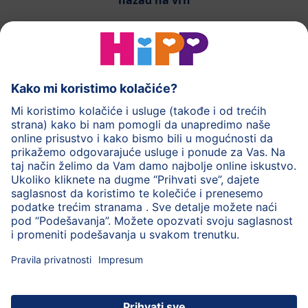
nazad na vrh
HiPP mlečna hrana
HiPP hrana za bebe
HiPP Deca
HiPP nega
HiPP trudnoća
Zaštita privatnosti
Uslovi korišćenja
Impresum
O HiPP
Kontakt
Siguran prenos podataka putem šifrovanja