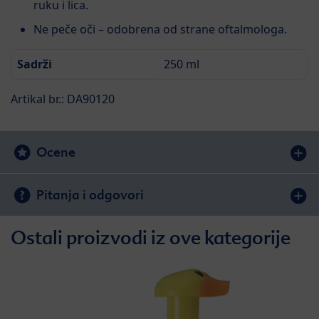
ruku i lica.
Ne peče oči – odobrena od strane oftalmologa.
Sadrži
250 ml
Artikal br.: DA90120
Ocene
Pitanja i odgovori
Ostali proizvodi iz ove kategorije