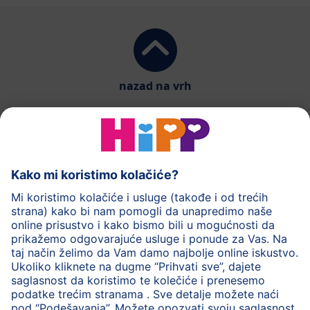
nazad na vrh
HiPP mlečna hrana
HiPP hrana za bebe
HiPP Deca
HiPP nega
HiPP trudnoća
Zaštita privatnosti
Uslovi korišćenja
Impresum
O HiPP
Kontakt