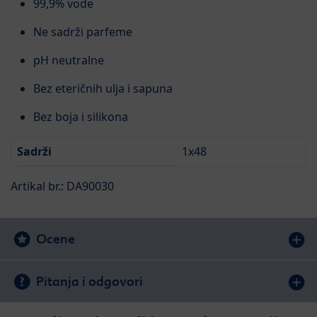
99,9% vode
Ne sadrži parfeme
pH neutralne
Bez eteričnih ulja i sapuna
Bez boja i silikona
Sadrži
1x48
Artikal br.: DA90030
Ocene
Pitanja i odgovori