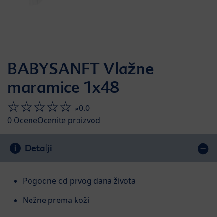
BABYSANFT Vlažne
maramice 1x48
⌀0.0
0
Ocene
Ocenite proizvod
Detalji
Pogodne od prvog dana života
Nežne prema koži