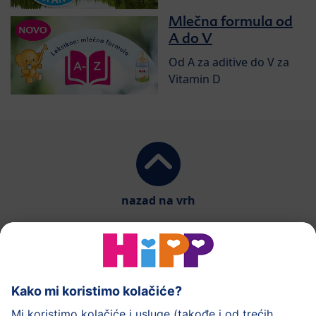
Mlečna formula od
A do V
Od A za aditive do V za
Vitamin D
nazad na vrh
HiPP mlečna hrana
HiPP hrana za bebe