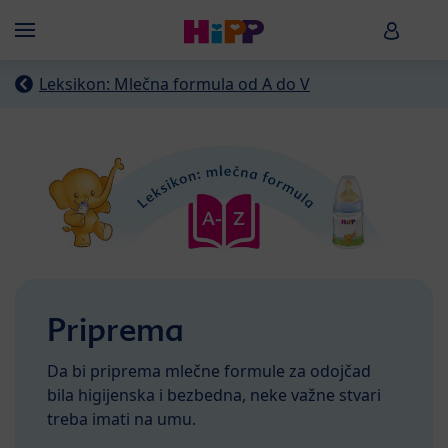
Skip to main content
HiPP B
Menü
Leksikon: Mlečna formula od A do V
Priprema
Da bi priprema mlečne formule za odojčad
bila higijenska i bezbedna, neke važne stvari
treba imati na umu.