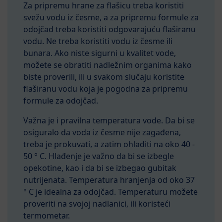
Za pripremu hrane za flašicu treba koristiti
svežu vodu iz česme, a za pripremu formule za
odojčad treba koristiti odgovarajuću flaširanu
vodu. Ne treba koristiti vodu iz česme ili
bunara. Ako niste sigurni u kvalitet vode,
možete se obratiti nadležnim organima kako
biste proverili, ili u svakom slučaju koristite
flaširanu vodu koja je pogodna za pripremu
formule za odojčad.
Važna je i pravilna temperatura vode. Da bi se
osiguralo da voda iz česme nije zagađena,
treba je prokuvati, a zatim ohladiti na oko 40 -
50 ° C. Hlađenje je važno da bi se izbegle
opekotine, kao i da bi se izbegao gubitak
nutrijenata. Temperatura hranjenja od oko 37
° C je idealna za odojčad. Temperaturu možete
proveriti na svojoj nadlanici, ili koristeći
termometar.