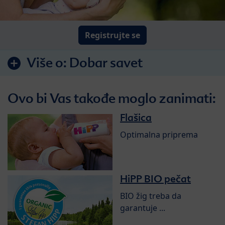
Registrujte se
Više o:
Dobar savet
Ovo bi Vas takođe moglo zanimati:
Flašica
Optimalna priprema
HiPP BIO pečat
BIO žig treba da
garantuje ...