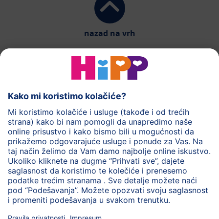
nazad na vrh
HiPP mlečna hrana
HiPP hrana za bebe
HiPP Deca
HiPP nega
HiPP trudnoća
Zaštita privatnosti
Uslovi korišćenja
Impresum
O HiPP
Kontakt
Siguran prenos podataka putem šifrovanja