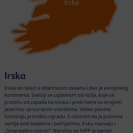
Irska
Irska se nalazi u Atlantskom okeanu i deo je evropskog
kontinenta. Sastoji se uglavnom od nizija, koje se
protežu od zapada ka istoku i prekrivene su brojnim
jezerima i prostranim vresištima. Velike planine
formiraju prirodnu ogradu. S obzirom da je polovina
zemlje pod livadama i pašnjacima, Irsku nazivaju i
„Smaragdno ostrvo“. Naročito se HiPP organski