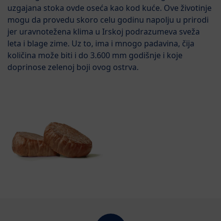
uzgajana stoka ovde oseća kao kod kuće. Ove životinje
mogu da provedu skoro celu godinu napolju u prirodi
jer uravnotežena klima u Irskoj podrazumeva sveža
leta i blage zime. Uz to, ima i mnogo padavina, čija
količina može biti i do 3.600 mm godišnje i koje
doprinose zelenoj boji ovog ostrva.