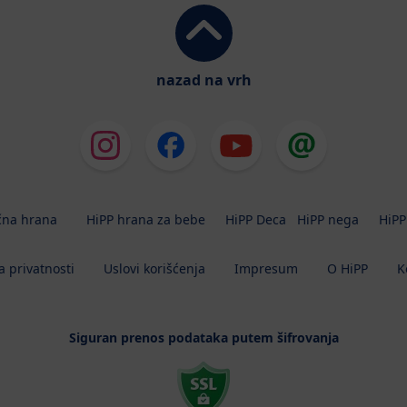
nazad na vrh
čna hrana
HiPP hrana za bebe
HiPP Deca
HiPP nega
HiPP
a privatnosti
Uslovi korišćenja
Impresum
O HiPP
K
Siguran prenos podataka putem šifrovanja