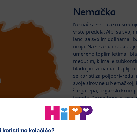
Nemačka
Nemačka se nalazi u srednjoj
vrste predela: Alpi sa svoji
lanci sa svojim dolinama i
nizija. Na severu i zapadu 
umereno toplim letima i bla
međutim, klima je subkonti
hladnijim zimama i toplijim 
se koristi za poljoprivredu
svoje sirovine u Nemačkoj,
šargarepa, organski krompi
jagode. Pored toga, skoro j
zimzelenim i listopadnim
autohtonim životinjskim vrst
lisice i jeleni.