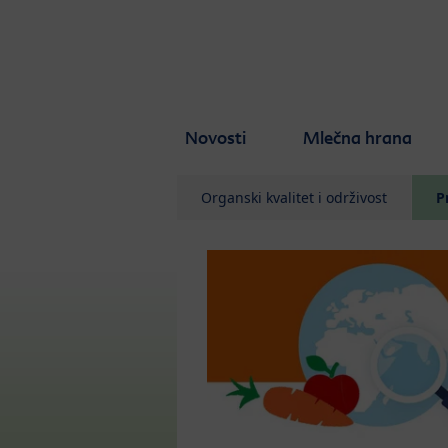
Skip to main content
Novosti
Mlečna hrana
Organski kvalitet i održivost
P