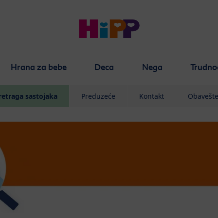
Hrana za bebe
Deca
Nega
Trudno
retraga sastojaka
Preduzeće
Kontakt
Obavešte