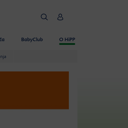
Traži
HiPP Babyclub
ća
BabyClub
O HiPP
nja