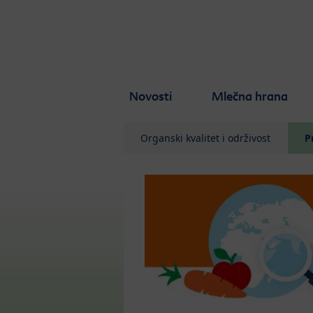
Skip to main content
Novosti
Mlečna hrana
Organski kvalitet i održivost
P