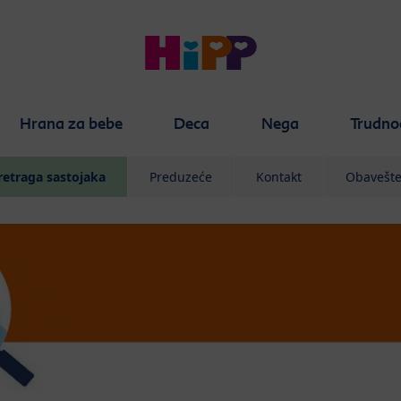
Hrana za bebe
Deca
Nega
Trudno
retraga sastojaka
Preduzeće
Kontakt
Obavešte