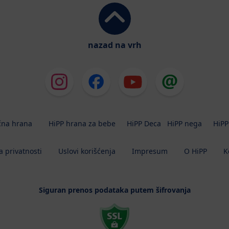
nazad na vrh
čna hrana
HiPP hrana za bebe
HiPP Deca
HiPP nega
HiPP
a privatnosti
Uslovi korišćenja
Impresum
O HiPP
K
Siguran prenos podataka putem šifrovanja