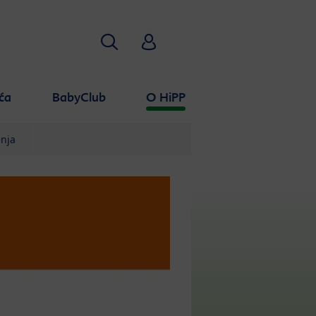
Traži
HiPP Babyclub
ća
BabyClub
O HiPP
nja