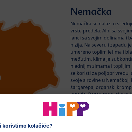
Nemačka
Nemačka se nalazi u srednjoj
vrste predela: Alpi sa svoji
lanci sa svojim dolinama i
nizija. Na severu i zapadu 
umereno toplim letima i bla
međutim, klima je subkonti
hladnijim zimama i toplijim 
se koristi za poljoprivredu
svoje sirovine u Nemačkoj,
šargarepa, organski krompi
jagode. Pored toga, skoro j
zimzelenim i listopadnim
autohtonim životinjskim vrst
lisice i jeleni.