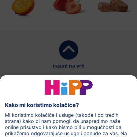
nazad na vrh
HiPP mlečna hrana
HiPP hrana za bebe
HiPP Deca
HiPP nega
HiPP trudnoća