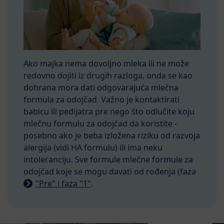
Ako majka nema dovoljno mleka ili ne može
redovno dojiti iz drugih razloga, onda se kao
dohrana mora dati odgovarajuća mlečna
formula za odojčad. Važno je kontaktirati
babicu ili pedijatra pre nego što odlučite koju
mlečnu formulu za odojčad da koristite -
posebno ako je beba izložena riziku od razvoja
alergija (vidi HA formulu) ili ima neku
intoleranciju. Sve formule mlečne formule za
odojčad koje se mogu davati od rođenja (faza
"Pre" i faza "1"
.