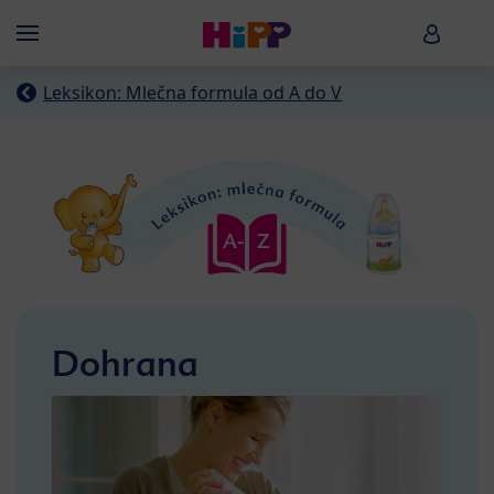
Skip to main content
HiPP B
Menü
Leksikon: Mlečna formula od A do V
Dohrana