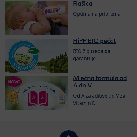
Flašica
Optimalna priprema
HiPP BIO pečat
BIO žig treba da
garantuje ...
Mlečna formula od
A do V
Od A za aditive do V za
Vitamin D