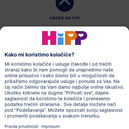
nazad na vrh
HiPP mlečna hrana
HiPP hrana za bebe
HiPP Deca
HiPP nega
HiPP trudnoća
Zaštita privatnosti
Uslovi korišćenja
Impresum
O HiPP
Kontakt
Siguran prenos podataka putem šifrovanja