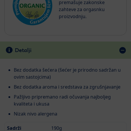
premašuje zakonske
zahteve za orgasnku
proizvodnju.
Detalji
Bez dodatka šećera (šećer je prirodno sadržan u
ovim sastojcima)
Bez dodatka aroma i sredstava za zgrušnjavanje
Pažljivo pripremano radi očuvanja najboljeg
kvaliteta i ukusa
Nizak nivo alergena
Sadrži
190g