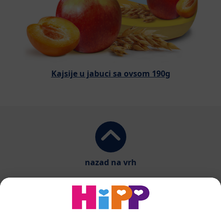
Kajsije u jabuci sa ovsom 190g
nazad na vrh