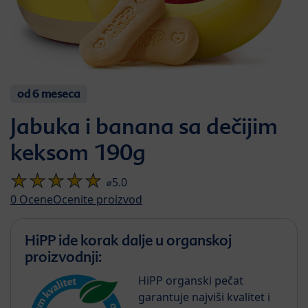
od 6 meseca
Jabuka i banana sa dečijim
keksom 190g
⌀5.0
0
Ocene
Ocenite proizvod
HiPP ide korak dalje u organskoj
proizvodnji:
HiPP organski pečat
garantuje najviši kvalitet i