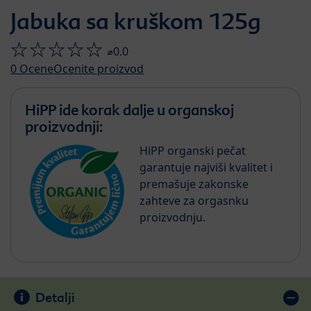
Jabuka sa kruškom 125g
⌀0.0
0
Ocene
Ocenite proizvod
HiPP ide korak dalje u organskoj
proizvodnji:
HiPP organski pečat
garantuje najviši kvalitet i
premašuje zakonske
zahteve za orgasnku
proizvodnju.
Detalji