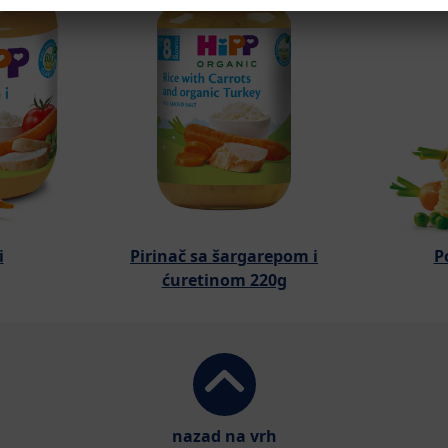
i
Pirinač sa šargarepom i
P
ćuretinom 220g
nazad na vrh