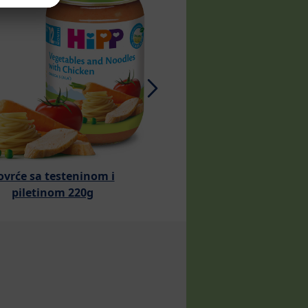
ovrće sa testeninom i
Šargarepa sa pirinče
piletinom 220g
teletinom 190g