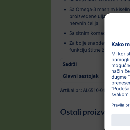
Sa Omega-3 masnim kiselin
proizvedene uljane repice, 
nervnih ćelija
Sa sitnim komadićima – kak
Za bolje snabdevanje jodom
funkciju štitne žlezde
Sadrži
220g
Glavni sastojak
Paradaj
Artikal br.: AL6510-01
Ostali proizvodi iz 