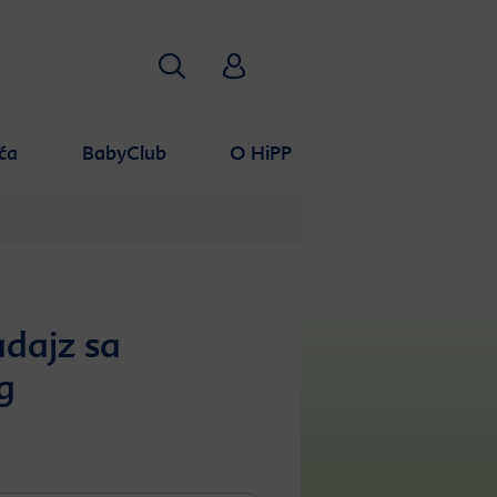
Traži
HiPP Babyclub
ća
BabyClub
O HiPP
adajz sa
g