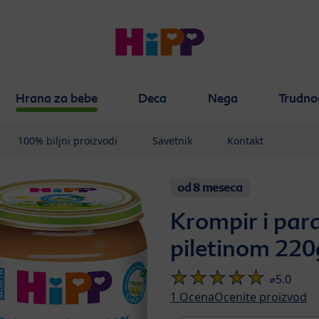
Hrana za bebe
Deca
Nega
Trudno
100% biljni proizvodi
Savetnik
Kontakt
od 8 meseca
Krompir i par
piletinom 220
⌀5.0
1
Ocena
Ocenite proizvod