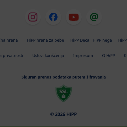
čna hrana
HiPP hrana za bebe
HiPP Deca
HiPP nega
HiPP
a privatnosti
Uslovi korišćenja
Impresum
O HiPP
K
Siguran prenos podataka putem šifrovanja
© 2026 HiPP