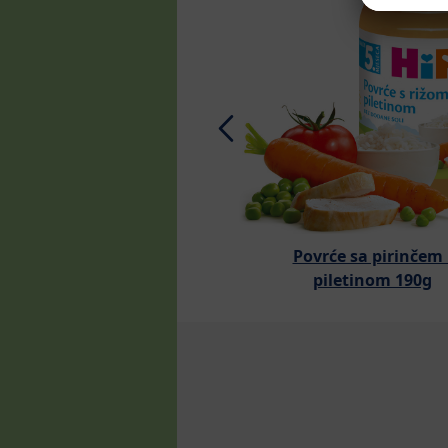
Povrće sa pirinčem 
piletinom 190g