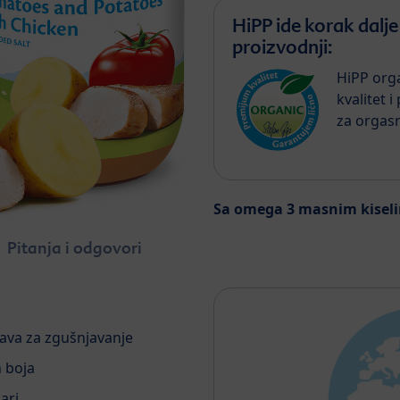
HiPP ide korak dalj
proizvodnji:
HiPP orga
kvalitet 
za orgas
Sa omega 3 masnim kisel
Pitanja i odgovori
ava za zgušnjavanje
h boja
ari