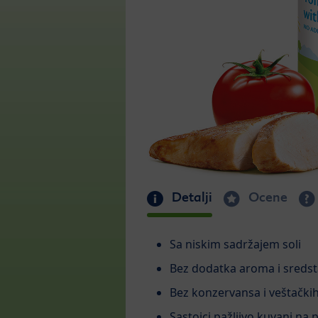
Detalji
Ocene
Sa niskim sadržajem soli
Bez dodatka aroma i sredst
Bez konzervansa i veštački
Sastojci pažljivo kuvani na p