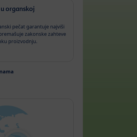
e u organskoj
nski pečat garantuje najviši
i premašuje zakonske zahteve
nku proizvodnju.
inama