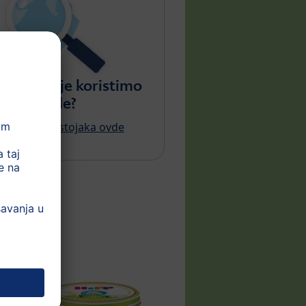
rovine koje koristimo
 proizvode?
eklu HiPP sastojaka ovde