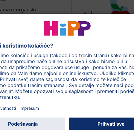
ama iz organski
važnih za razvoj moždanih i
o bi bebe naučile da žvaću
Odakle dolaze si
 - od suštinskog značaja za
za naše
Saznajte više o por
z, Krompir, Piletina
ove kategorije