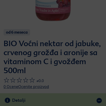
od 6 meseca
BIO Voćni nektar od jabuke,
crvenog grožđa i aronije sa
vitaminom C i gvožđem
500ml
⌀0.0
0
Ocene
Ocenite proizvod
Detalji