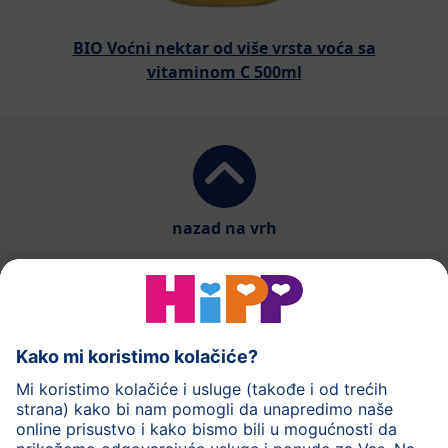
BIO Voćni nektar od više vrsta voća sa
vitaminom C 500ml
nazad na vrh
HiPP mlečna hrana
HiPP hrana za bebe
HiPP Deca
HiPP nega
HiPP trudnoća