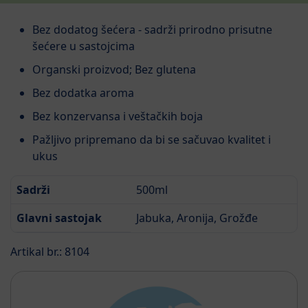
Bez dodatog šećera - sadrži prirodno prisutne
šećere u sastojcima
Organski proizvod; Bez glutena
Bez dodatka aroma
Bez konzervansa i veštačkih boja
Pažljivo pripremano da bi se sačuvao kvalitet i
ukus
Sadrži
500ml
Glavni sastojak
Jabuka, Aronija, Grožđe
Artikal br.: 8104