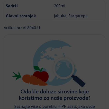
Sadrži
200ml
Glavni sastojak
Jabuka, Šargarepa
Artikal br.: AL8040-U
Odakle dolaze sirovine koje
koristimo za naše proizvode?
Saznajte više o poreklu HiPP sastojaka ovde