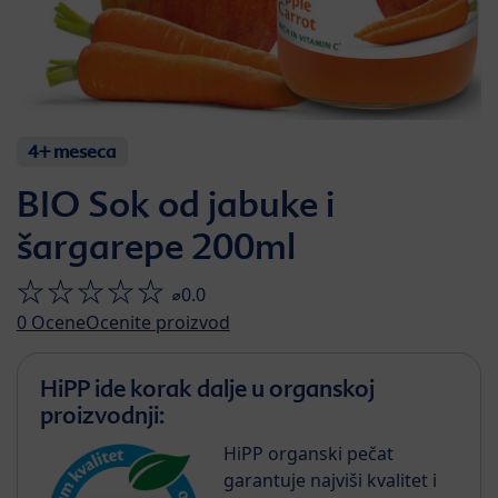
4+ meseca
BIO Sok od jabuke i
šargarepe 200ml
⌀0.0
0
Ocene
Ocenite proizvod
HiPP ide korak dalje u organskoj
proizvodnji:
HiPP organski pečat
garantuje najviši kvalitet i