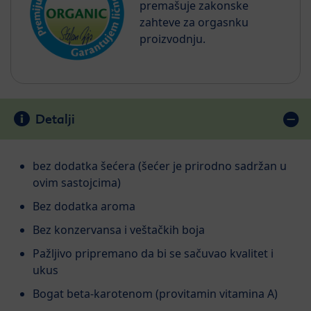
premašuje zakonske
zahteve za orgasnku
proizvodnju.
Detalji
bez dodatka šećera (šećer je prirodno sadržan u
ovim sastojcima)
Bez dodatka aroma
Bez konzervansa i veštačkih boja
Pažljivo pripremano da bi se sačuvao kvalitet i
ukus
Bogat beta-karotenom (provitamin vitamina A)