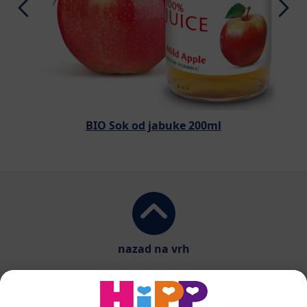
BIO Sok od jabuke 200ml
nazad na vrh