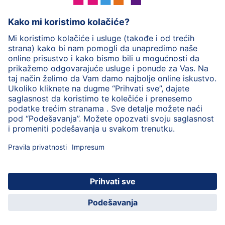
HiPP mlečna hrana
HiPP hrana za bebe
HiPP Deca
HiPP nega
HiPP trudnoća
Zaštita privatnosti
Uslovi korišćenja
Impresum
O HiPP
Kontakt
Siguran prenos podataka putem šifrovanja
© 2026 HiPP
HiPP Kinder App