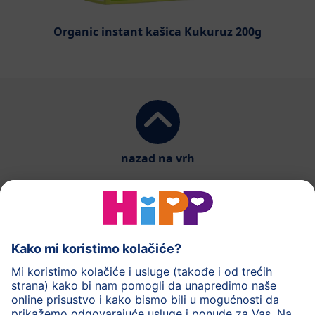
Organic instant kašica Kukuruz 200g
nazad na vrh
HiPP mlečna hrana
HiPP hrana za bebe
HiPP Deca
HiPP nega
HiPP trudnoća