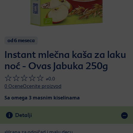
od 6 meseca
Instant mlečna kaša za laku
noć - Ovas Jabuka 250g
⌀0.0
0
Ocene
Ocenite proizvod
Sa omega 3 masnim kiselinama
Detalji
•Hrana za odojčad i malu decu