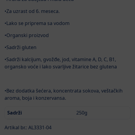
•Za uzrast od 6. meseca.
•Lako se priprema sa vodom
•Organski proizvod
•Sadrži gluten
•Sadrži kalcijum, gvožđe, jod, vitamine A, D, C, B1,
organsko voće i lako svarljive žitarice bez glutena
•Bez dodatka šećera, koncentrata sokova, veštačkih
aroma, boja i konzervansa.
Sadrži
250g
Artikal br.: AL3331-04